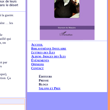
ceux de leurs
dans le désert
à la guerre.
lière … les
le
uillé qui
s, on
A
CCUEIL
B
I
IBLIOTHÈQUE
NSULAIRE
L
Î
ETTRES DES
LES
A
I
Î
LBUM :
MAGES DES
LES
É
VÉNEMENTS
nt par
O
PINIONS
es
C
ONTACT
ique),
É
DITEURS
ition. Ça
P
RESSE
B
LOGS
S
P
ALONS ET
RIX