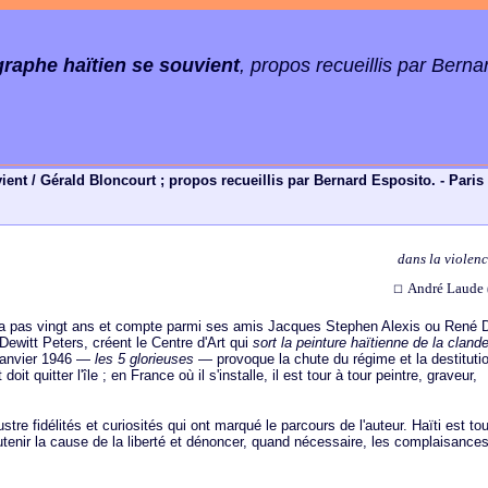
ographe haïtien se souvient
, propos recueillis par Berna
vient / Gérald Bloncourt ; propos recueillis par Bernard Esposito. - Paris
dans la violen
André Laude (
☐
l n'a pas vingt ans et compte parmi ses amis Jacques Stephen Alexis ou René 
 Dewitt Peters, créent le Centre d'Art qui
sort la peinture haïtienne de la clande
2 janvier 1946 —
les 5 glorieuses
— provoque la chute du régime et la destituti
it quitter l'île ; en France où il s'installe, il est tour à tour peintre, graveur,
stre fidélités et curiosités qui ont marqué le parcours de l'auteur. Haïti est to
utenir la cause de la liberté et dénoncer, quand nécessaire, les complaisance