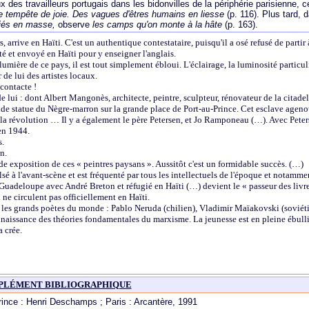
x des travailleurs portugais dans les bidonvilles de la périphérie parisienne, 
 tempête de joie. Des vagues d'êtres humains en liesse
(p. 116). Plus tard, 
ugiés en masse,
observe
les camps qu'on monte à la hâte
(p. 163).
arrive en Haïti. C'est un authentique contestataire, puisqu'il a osé refusé de partir 
é et envoyé en Haïti pour y enseigner l'anglais.
 lumière de ce pays, il est tout simplement ébloui. L'éclairage, la luminosité particu
de lui des artistes locaux.
contacte !
lui : dont Albert Mangonès, architecte, peintre, sculpteur, rénovateur de la citadel
rande statue du Nègre-marron sur la grande place de Port-au-Prince. Cet esclave ageno
 la révolution … Il y a également le père Petersen, et Jo Ramponeau (…). Avec Peter
en 1944.
s.
n.
 exposition de ces « peintres paysans ». Aussitôt c'est un formidable succès. (…)
 à l'avant-scène et est fréquenté par tous les intellectuels de l'époque et notamme
 Guadeloupe avec André Breton et réfugié en Haïti (…) devient le « passeur des livr
 ne circulent pas officiellement en Haïti.
les grands poètes du monde : Pablo Neruda (chilien), Vladimir Maïakovski (soviét
naissance des théories fondamentales du marxisme. La jeunesse est en pleine ébull
 crée.
PLÉMENT BIBLIOGRAPHIQUE
Prince : Henri Deschamps ; Paris : Arcantère, 1991