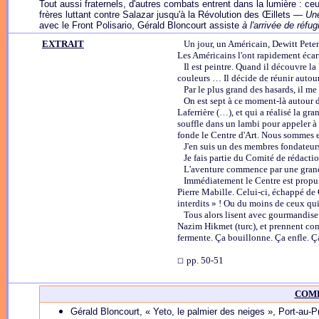
Tout aussi fraternels, d'autres combats entrent dans la lumière : ceu
frères luttant contre Salazar jusqu'à la Révolution des Œillets —
Une
avec le Front Polisario, Gérald Bloncourt assiste
à l'arrivée de réf
EXTRAIT
Un jour, un Américain, Dewitt Peters, 
Les Américains l'ont rapidement écart
Il est peintre. Quand il découvre la
couleurs … Il décide de réunir autour 
Par le plus grand des hasards, il me 
On est sept à ce moment-là autour de 
Laferrière (…), et qui a réalisé la g
souffle dans un lambi pour appeler à
fonde le Centre d'Art. Nous sommes 
J'en suis un des membres fondateur
Je fais partie du Comité de rédactio
L'aventure commence par une grande
Immédiatement le Centre est propulsé
Pierre Mabille. Celui-ci, échappé de
interdits » ! Ou du moins de ceux qui
Tous alors lisent avec gourmandise 
Nazim Hikmet (turc), et prennent con
fermente. Ça bouillonne. Ça enfle. Ça
pp. 50-51
☐
COM
Gérald Bloncourt, « Yeto, le palmier des neiges », Port-au-