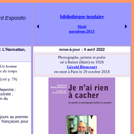
bibliothèque insulaire
rd Esposito
Haïti
parutions 2015
 : L'Harmattan,
mise-à-jour : 4 avril 2022
Photographe, peintre et poète
né à Bainet (Haïti) en 1926
Un homme
Gérald Bloncourt
ce du temps
est mort à Paris le 29 octobre 2018
cité p. 79)
Depestre ;
stinité
;
on du
ujours au premier
s françaises pour