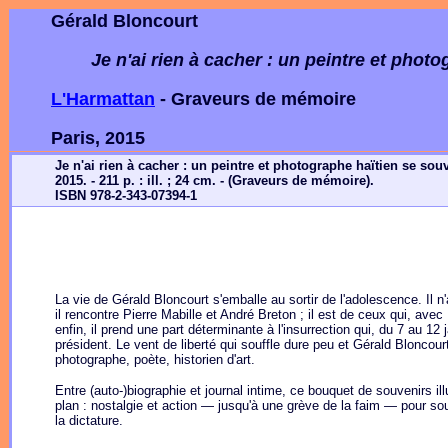
Gérald Bloncourt
Je n'ai rien à cacher : un peintre et phot
L'Harmattan
- Graveurs de mémoire
Paris, 2015
Je n'ai rien à cacher : un peintre et photographe haïtien se sou
2015. - 211 p. : ill. ; 24 cm. - (Graveurs de mémoire).
ISBN 978-2-343-07394-1
La vie de Gérald Bloncourt s'emballe au sortir de l'adolescence. I
il rencontre Pierre Mabille et André Breton ; il est de ceux qui, avec
enfin, il prend une part déterminante à l'insurrection qui, du 7 au 1
président. Le vent de liberté qui souffle dure peu et Gérald Bloncourt do
photographe, poète, historien d'art.
Entre (auto-)biographie et journal intime, ce bouquet de souvenirs illu
plan : nostalgie et action — jusqu'à une grève de la faim — pour so
la dictature.