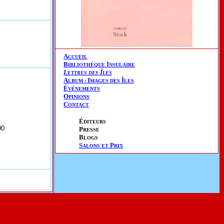
A
CCUEIL
B
I
IBLIOTHÈQUE
NSULAIRE
L
Î
ETTRES DES
LES
A
I
Î
LBUM :
MAGES DES
LES
É
VÉNEMENTS
O
PINIONS
C
ONTACT
É
DITEURS
90
P
RESSE
B
LOGS
S
P
ALONS ET
RIX