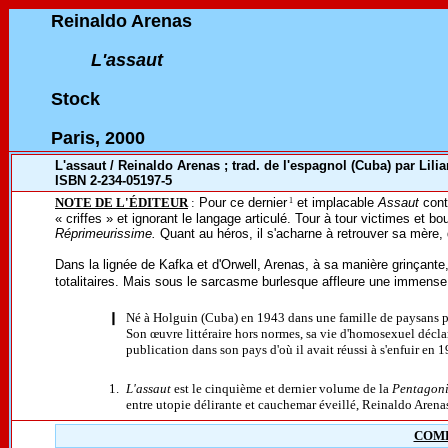
Reinaldo Arenas
L'assau
t
Stock
Paris, 2000
L'assaut / Reinaldo Arenas ; trad. de l'espagnol (Cuba) par Lilia
ISBN 2-234-05197-5
NOTE DE L'ÉDITEUR
:
Pour ce dernier
et implacable
Assaut
cont
1
« criffes » et ignorant le langage articulé. Tour à tour victimes et b
Réprimeurissime.
Quant au héros, il s'acharne à retrouver sa mère, qu
Dans la lignée de Kafka et d'Orwell, Arenas, à sa manière grinçante,
totalitaires. Mais sous le sarcasme burlesque affleure une immens
❙
Né à Holguin (Cuba) en 1943 dans une famille de paysans pa
Son œuvre littéraire hors normes, sa vie d'homosexuel déclar
publication dans son pays d'où il avait réussi à s'enfuir en 
1.
L'assaut
est le cinquième et dernier volume de la
Pentagon
entre utopie délirante et cauchemar éveillé, Reinaldo Arenas
COM