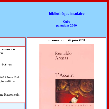
bibliothèque insulaire
Cuba
parutions 2000
mise-à-jour : 26 juin 2011
ux armés de
du
s régimes
1990 à New York.
 interdit de
ane Hasson) où,