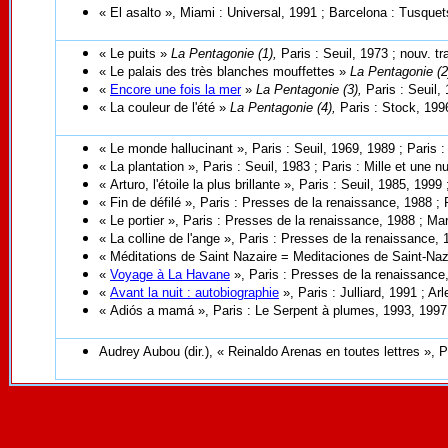
« El asalto », Miami : Universal, 1991 ; Barcelona : Tusque
« Le puits »
La Pentagonie (1),
Paris : Seuil, 1973 ; nouv. tr
« Le palais des très blanches mouffettes »
La
Pentagonie
(2
«
Encore une fois la mer
»
La
Pentagonie
(3),
Paris : Seuil,
« La couleur de l'été »
La
Pentagonie
(4),
Paris : Stock, 1996
« Le monde hallucinant », Paris : Seuil, 1969, 1989
; Paris :
« La plantation », Paris : Seuil, 1983
; Paris : Mille et une n
« Arturo, l'étoile la plus brillante », Paris : Seuil, 1985, 1999
« Fin de défilé », Paris : Presses de la renaissance, 1988
; 
« Le portier », Paris : Presses de la renaissance, 1988 ; Ma
« La colline de l'ange », Paris : Presses de la renaissance,
« Méditations de Saint Nazaire = Meditaciones de Saint-Naza
«
Voyage à La Havane
», Paris : Presses de la renaissance
«
Avant la nuit : autobiographie
», Paris : Julliard, 1991 ; Ar
« Adiós a mamá », Paris : Le Serpent à plumes, 1993, 1997
A
udrey Aubou (dir.),
« Reinaldo Arenas en toutes lettres », 