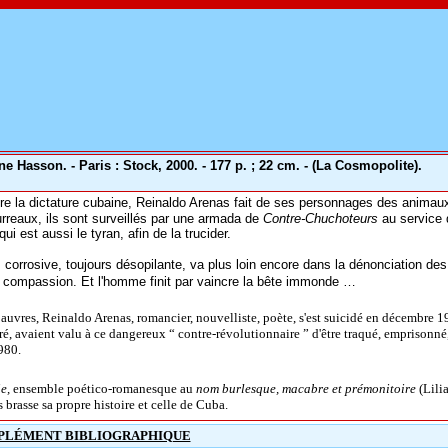
ne Hasson. - Paris : Stock, 2000. - 177 p. ; 22 cm. - (La Cosmopolite).
re la dictature cubaine, Reinaldo Arenas fait de ses personnages des anima
ourreaux, ils sont surveillés par une armada de
Contre-Chuchoteurs
au service 
i est aussi le tyran, afin de la trucider.
 corrosive, toujours désopilante, va plus loin encore dans la dénonciation de
e compassion. Et l'homme finit par vaincre la bête immonde …
uvres, Reinaldo Arenas, romancier, nouvelliste, poète, s'est suicidé en décembre 
é, avaient valu à ce dangereux “ contre-révolutionnaire ” d'être traqué, emprisonné,
1980.
ie,
ensemble poético-romanesque au
nom burlesque, macabre et prémonitoire
(Lili
 brasse sa propre histoire et celle de Cuba.
PLÉMENT BIBLIOGRAPHIQUE