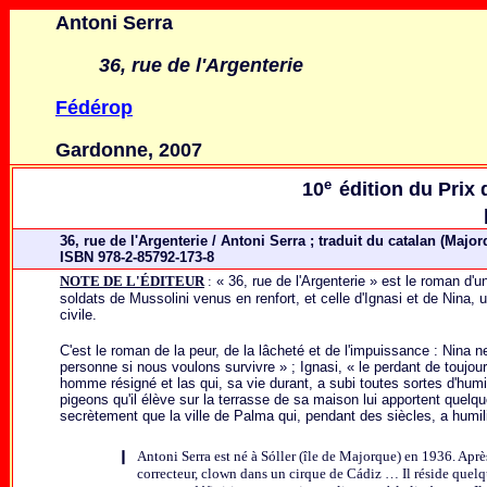
Antoni Serra
36, rue de l'Argenterie
Fédérop
Gardonne, 2007
e
10
édition du Prix 
36, rue de l'Argenterie / Antoni Serra ; traduit du catalan (Majo
ISBN 978-2-85792-173-8
NOTE DE L'ÉDITEUR
:
« 36, rue de l'Argenterie » est le roman d'
soldats de Mussolini venus en renfort, et celle d'Ignasi et de Nina,
civile.
C'est le roman de la peur, de la lâcheté et de l'impuissance : Nina 
personne si nous voulons survivre » ; Ignasi, « le perdant de toujours
homme résigné et las qui, sa vie durant, a subi toutes sortes d'humili
pigeons qu'il élève sur la terrasse de sa maison lui apportent quelque
secrètement que la ville de Palma qui, pendant des siècles, a humi
❙
Antoni Serra est né à Sóller (île de Majorque) en 1936. Après
correcteur, clown dans un cirque de Cádiz … Il réside quelqu