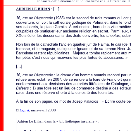
consacre définitivement au journalisme et à la littérature. I
ADRIEN LE BIHAN
:
[…]
36, rue de l'Argenterie
(1988) est le second de trois romans qui ont p
couverture, on voit la cathédrale gothique de Palma et, dans le fond,
ses cabarets, la place Gomila. À cet endroit, hors de la ville médiév
coupables de pratiquer leur ancienne religion en secret. Parmi eux
XXe
siècle, les descendants des Juifs convertis, les
chuetas,
subir
Non loin de la cathédrale l'ancien quartier juif de Palma, le
call
(de l
terrasse, et le magasin, du bijoutier Ignace et de sa femme Nina. 
Barcelone restent républicaines ; Majorque tombe rapidement aux 
tempête, c'est nous qui recevons les plus fortes éclaboussures. »
[…]
36, rue de l'Argenterie
: le drame d'un homme soumis raconté par un i
refusé avec éclat, en 2007, de se rendre à la foire de Francfort qui 
conformément aux décisions des autorités littéraires de Catalogne, 
Balears
: 1) une foire est un lieu de commerce destiné à des éditeu
rares dans une réserve offerte à la curiosité des touristes.
À la fin de son papier, ce mot de Josep Palàcios : « Écrire coûte b
Esprit
,
mars-avril 2008
☐
Adrien Le Bihan dans la « bibliothèque insulaire » :