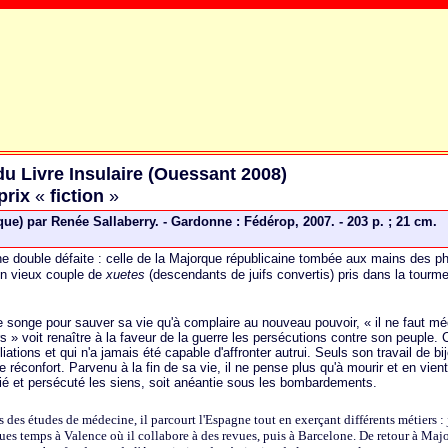
du Livre Insulaire (Ouessant 2008)
prix
«
fiction
»
rque) par Renée Sallaberry. - Gardonne : Fédérop, 2007. - 203 p. ; 21 cm.
une double défaite : celle de la Majorque républicaine tombée aux mains des p
 un vieux couple de
xuetes
(descendants de juifs convertis) pris dans la tourme
ne songe pour sauver sa vie qu'à complaire au nouveau pouvoir, « il ne faut m
 » voit renaître à la faveur de la guerre les persécutions contre son peuple. C
ations et qui n'a jamais été capable d'affronter autrui. Seuls son travail de bij
 réconfort. Parvenu à la fin de sa vie, il ne pense plus qu'à mourir et en vient
lié et persécuté les siens, soit anéantie sous les bombardements.
 des études de médecine, il parcourt l'Espagne tout en exerçant différents métiers : 
es temps à Valence où il collabore à des revues, puis à Barcelone. De retour à Majo