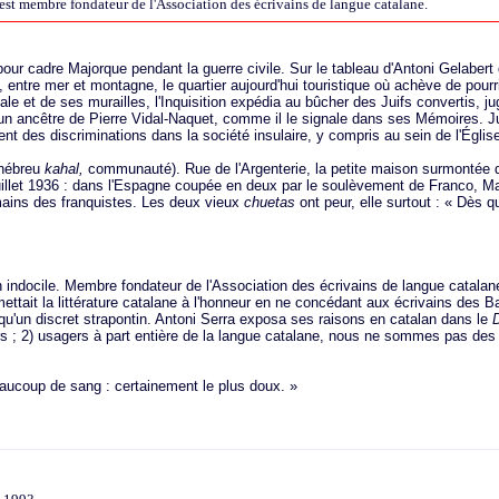
l est membre fondateur de l'Association des écrivains de langue catalane.
our cadre Majorque pendant la guerre civile. Sur le tableau d'Antoni Gelabert 
 entre mer et montagne, le quartier aujourd'hui touristique où achève de pourr
ale et de ses murailles, l'Inquisition expédia au bûcher des Juifs convertis, j
, un ancêtre de Pierre Vidal-Naquet, comme il le signale dans ses Mémoires. J
ent des discriminations dans la société insulaire, y compris au sein de l'Églis
'hébreu
kahal,
communauté). Rue de l'Argenterie, la petite maison surmontée 
Juillet 1936 : dans l'Espagne coupée en deux par le soulèvement de Franco, Ma
mains des franquistes. Les deux vieux
chuetas
ont peur, elle surtout : « Dès qu
ndocile. Membre fondateur de l'Association des écrivains de langue catalane,
mettait la littérature catalane à l'honneur en ne concédant aux écrivains des B
qu'un discret strapontin. Antoni Serra exposa ses raisons en catalan dans le
D
rs ; 2) usagers à part entière de la langue catalane, nous ne sommes pas des
eaucoup de sang : certainement le plus doux. »