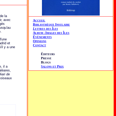
de la
ir, avec
A
CCUEIL
ugés
B
I
IBLIOTHÈQUE
NSULAIRE
usqu'au
L
Î
ETTRES DES
LES
e.
A
I
Î
LBUM :
MAGES DES
LES
É
VÉNEMENTS
d'une
O
PINIONS
drid et
C
ONTACT
'il y a une
É
DITEURS
P
RESSE
B
LOGS
 il a
S
P
ALONS ET
RIX
aléares,
iari de
 oiseaux