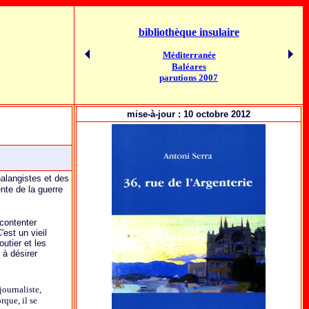
bibliothèque insulaire
Méditerranée
Baléares
parutions 2007
mise-à-jour : 10 octobre 2012
halangistes et des
nte de la guerre
écontenter
'est un vieil
outier et les
 à désirer
journaliste,
rque, il se