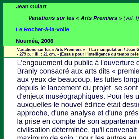
Jean Guiart
Variations sur les
«
Arts Premiers
» (vol. I
Le Rocher-à-la-voile
Nouméa, 2006
Variations sur les
«
Arts Premiers
» :
I La manipulation / Jean G
- 279 p. : ill. ; 21 cm. - (Essais pour l'intelligence du temps prés
L'engouement du public à l'ouverture
Branly consacré aux arts dits « premie
aux yeux de beaucoup, les luttes longu
depuis le lancement du projet, se son
d'enjeux muséographiques. Pour les 
auxquelles le nouvel édifice était dest
approche, d'une analyse et d'une pré
la prise en compte de son appartenanc
civilisation déterminée, qu'il convenai
maximum de soin ; pour les autres au c