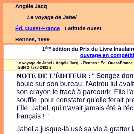
Angèle Jacq
Le voyage de Jabel
Éd. Ouest-France
-
Latitude ouest
Rennes, 1999
ère
1
édition du Prix du Livre Insulai
ouvrage en compétit
Le voyage de Jabel / Angèle Jacq. - Rennes : Éd. Ouest-France, 1
ISBN 2-7373-2491-2
“ Songez donc
NOTE DE L'ÉDITEUR
:
boule sur son bureau, l'Aotrou lui avai
son crayon le tracé à parcourir. Elle l'a
souffle, pour constater qu'elle ferait 
Elle, Jabel, qui n'avait jamais été à l'éc
français ! ”
Jabel a jusque-là usé sa vie à gratter 