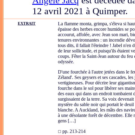
Angèle Jacq
est décédée da
12 avril 2021 à Quimper.
EXTRAIT
La flamme monta, grimpa, s'éleva si haut
épaisse des herbes encore humides se po
accourut, affolée, avec Jean son mari, bie
tenures environnantes : un incendie dévora
tous dits, il fallait l'éteindre ! Jabel n'e
de leur sollicitude, et puisqu'ils étaient v
coups. Fêter la Saint-Jean autour du feu
odyssée.
D'une fourchée à l'autre jetées dans le fe
Zéland'. Ses geysers et ses cascades, les 
vertigineuses. Pour décrire leur gigantisme
fourche dans le sol pour libérer ses mains
des eaux qui dans un endroit tombaient 
surgissaient de la terre. Sa voix devena
mystère du sable noir qui portait le deu
blanche. A Auckland, les mâts des navire
à une désolante forêt de décembre. Elle r
gens […]
pp. 213-214
☐