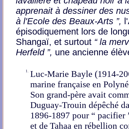
lavallière et chapeau noir à l
apprenait à dessiner des nu
à l'Ecole des Beaux-Arts ”,
l
épisodiquement lors de long
Shangaï, et surtout
“ la mer
Herfeld ”,
une ancienne élève
1.
Luc-Marie
Bayle (1914-20
marine française en Polyné
Son grand-père avait comm
Duguay-Trouin dépêché dan
1896-1897 pour “ pacifier ”
et de Tahaa en rébellion con