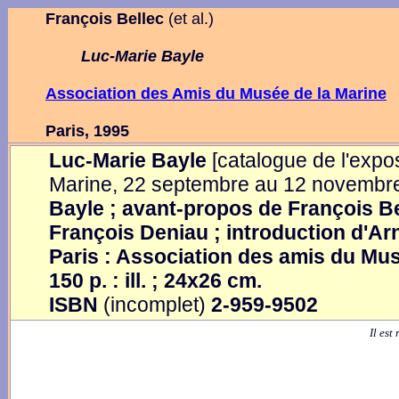
François Bellec
(et al.
)
Lu
c-Mari
e Bayle
Association des Amis du Musée de la Marine
Paris,
1995
Luc-Marie Bayle
[catalogue de l'expo
Marine, 22 septembre au 12 novembr
Bayle ; avant-propos de François Be
François Deniau ; introduction d'Ar
Paris : Association des amis du Musé
150 p. : ill. ; 24x26 cm.
ISBN
(incomplet)
2-959-9502
Il est