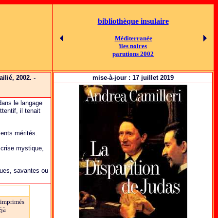
bibliothèque insulaire
Méditerranée
îles noires
parutions 2002
ilié, 2002. -
mise-à-jour :
17 juillet 2019
 dans le langage
ntif, il tenait
ents mérités.
 crise mystique,
iques, savantes ou
 imprimés
éjà