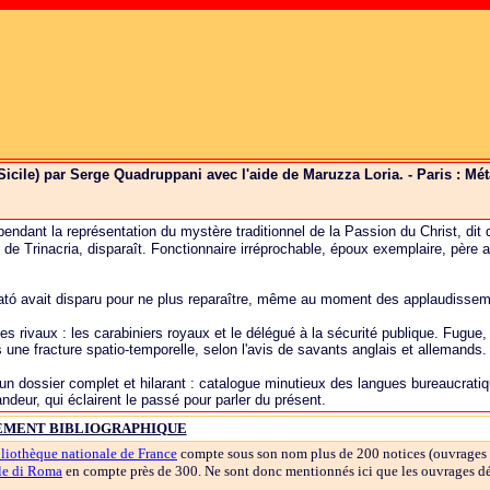
(Sicile) par Serge Quadruppani avec l'aide de Maruzza Loria. - Paris : Méta
pendant la représentation du mystère traditionnel de la Passion du Christ, dit
de Trinacria, disparaît. Fonctionnaire irréprochable, époux exemplaire, père atte
Pató avait disparu pour ne plus reparaître, même au moment des applaudissem
s rivaux : les carabiniers royaux et le délégué à la sécurité publique. Fugue,
une fracture spatio-temporelle, selon l'avis de savants anglais et allemands.
ur un dossier complet et hilarant : catalogue minutieux des langues bureaucrat
ndeur, qui éclairent le passé pour parler du présent.
MENT BIBLIOGRAPHIQUE
liothèque nationale de France
compte sous son nom plus de 200 notices (ouvrages
ale di Roma
en compte près de 300. Ne sont donc mentionnés ici que les ouvrages d