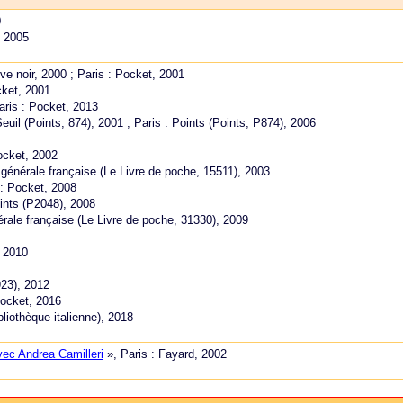
0
, 2005
uve noir, 2000 ; Paris : Pocket, 2001
cket, 2001
Paris : Pocket, 2013
Seuil (Points, 874), 2001 ; Paris : Points (Points, P874), 2006
Pocket, 2002
e générale française (Le Livre de poche, 15511), 2003
 : Pocket, 2008
oints (P2048), 2008
nérale française (Le Livre de poche, 31330), 2009
, 2010
923), 2012
Pocket, 2016
ibliothèque italienne), 2018
ec Andrea Camilleri
», Paris : Fayard, 2002