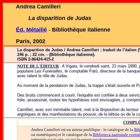
Andrea Camilleri
La disparition de Judas
Éd. Métailié
-
Bibliothèque italienne
Paris, 2002
La disparition de Judas / Andrea Camilleri ; traduit de l'italien 
246 p. ; 22 cm. - (Bibliothèque italienne).
ISBN 2-86424-415-2
NOTE DE L'ÉDITEUR
:
A Vigata, le vendredi saint, 21 mars 1890, 
populaire
Les Funérailles
, le comptable Pató, directeur de la banque 
avec talent le rôle de Judas.
Au moment de la pendaison de Judas, la trappe s'était ouverte et 
Des bruits commencent à courir, l'enquête est confiée à deux service
folie, assassinat, toutes les hypothèses sont envisagées, y compris 
Camilleri, avec son inimitable talent, met à la disposition du lecte
argotiques et des manifestations du pouvoir, de la bêtise ou de la ca
COMPLÉ
Andrea Camilleri est un auteur prolifique : le catalogue de la
Bib
ou numériques) et le catalogue de la
Biblioteca nazionale centr
présentés sur le site, ou qui le seront prochainement.