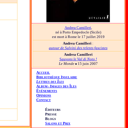
Andrea Camilleri
,
né à Porto Empedocle (Sicile)
est mort à Rome le 17 juillet 2019
Andrea Camilleri
:
autour de Salvini des relents fascistes
Andrea Camilleri
Sauvons le Val di Noto !
Le Mond
e
15 juin 2007
■
A
CCUEIL
B
I
IBLIOTHÈQUE
NSULAIRE
L
Î
ETTRES DES
LES
A
I
Î
LBUM :
MAGES DES
LES
É
VÉNEMENTS
O
PINIONS
C
ONTACT
É
DITEURS
P
RESSE
B
LOGS
S
P
ALONS ET
RIX