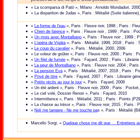
« La scomparsa di Patò », Milano : Arnoldo Mondadori, 200
« La disparition de Judas », Paris : Métailié (Suite italienne)
«
La forme de l'eau
», Paris : Fleuve noir, 1998 ;
Paris : Fle
«
Chien de faïence
», Paris : Fleuve noir , 1999 ; Paris : Po
«
Un mois avec Montalbano
», Paris : Fleuve noir , 1999 ; 
«
L
'opéra de Vigàta
», Paris : Métailié, 1999, 2018 ; Paris : 
«
Le coup du cavalier
», Paris : Métailié, 2000, 2006
« Le voleur de goûter », Paris : Fleuve noir, 2000 ; Paris : 
«
Un filet de fumée
», Paris : Fayard, 2002 ; Paris : Librairi
«
La peur de Montalbano
», Paris : Fleuve noir, 2004 ; Paris
«
La pension Eva
», Paris : Métailié, 2007, 2018 ; Paris : P
«
Privé de titre
», Paris : Fayard, 2007 ; Paris : Librairie gé
«
Petits récits au jour le jour
», Paris : Fayard, 2008
« Un été ardent », Paris : Fleuve noir, 2009 ; Paris : Pocket
« Le ciel volé, Dossier Renoir », Paris : Fayard, 2010
« Intermittence », Paris : Métailié, 2011 ; Paris : Points (P2
« La chasse au trésor », Paris : Fleuve noir, 2015 ; Paris : 
«
Noli me tangere - Ne me touche pa
s », Paris : Métailié (B
Marcello Sorgi, «
Quelque chose me dit que … Entretiens av