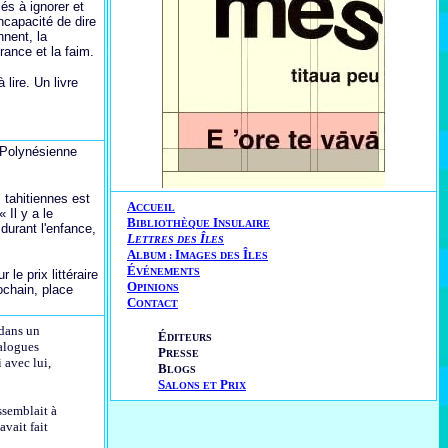
és à ignorer et
ncapacité de dire
nnent, la
rance et la faim.
lire. Un livre
 Polynésienne
 tahitiennes est
A
CCUEIL
 Il y a le
B
I
IBLIOTHÈQUE
NSULAIRE
durant l'enfance,
L
Î
ETTRES DES
LES
A
I
Î
LBUM :
MAGES DES
LES
É
VÉNEMENTS
le prix littéraire
O
ochain, place
PINIONS
C
ONTACT
 dans un
É
DITEURS
ialogues
P
RESSE
i avec lui,
B
LOGS
S
P
ALONS ET
RIX
essemblait à
avait fait