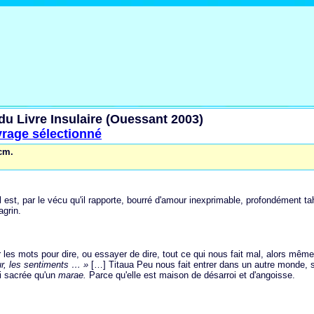
du Livre Insulaire (Ouessant 2003)
rage sélectionné
 cm.
l est, par le vécu qu'il rapporte, bourré d'amour inexprimable, profondément ta
agrin.
 les mots pour dire, ou essayer de dire, tout ce qui nous fait mal, alors même,
œur, les sentiments … »
[…] Titaua Peu nous fait entrer dans un autre monde, s
i sacrée qu'un
marae.
Parce qu'elle est maison de désarroi et d'angoisse.