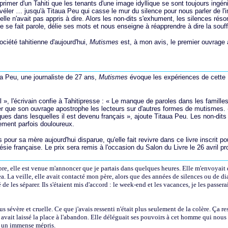
primer d'un Tahiti que les tenants d'une image idyllique se sont toujours ingéni
évéler … jusqu'à Titaua Peu qui casse le mur du silence pour nous parler de l'i
u'elle n'avait pas appris à dire. Alors les non-dits s'exhument, les silences réso
e se fait parole, délie ses mots et nous enseigne à réapprendre à dire la souff
ciété tahitienne d'aujourd'hui,
Mutismes
est, à mon avis, le premier ouvrage à 
a Peu, une journaliste de 27 ans,
Mutismes
évoque les expériences de cette
 », l'écrivain confie à Tahitipresse : « Le manque de paroles dans les familles
ter que son ouvrage apostrophe les lecteurs sur d'autres formes de mutismes. «
ques dans lesquelles il est devenu français », ajoute Titaua Peu. Les non-dits 
ement parfois douloureux.
pour sa mère aujourd'hui disparue, qu'elle fait revivre dans ce livre inscrit pour 
ie française. Le prix sera remis à l'occasion du Salon du Livre le 26 avril pr
re, elle est venue m'annoncer que je partais dans quelques heures. Elle m'envoyait
. La veille, elle avait contacté mon père, alors que des années de silences ou de d
e les séparer. Ils s'étaient mis d'accord : le week-end et les vacances, je les passera
s sévère et cruelle. Ce que j'avais ressenti n'était plus seulement de la colère. Ça r
 avait laissé la place à l'abandon. Elle déléguait ses pouvoirs à cet homme qui nous 
is un immense mépris.