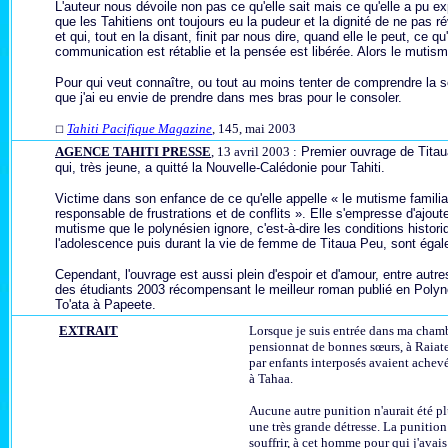
L'auteur nous dévoile non pas ce qu'elle sait mais ce qu'elle a pu ex
que les Tahitiens ont toujours eu la pudeur et la dignité de ne pas r
et qui, tout en la disant, finit par nous dire, quand elle le peut, ce q
communication est rétablie et la pensée est libérée. Alors le mutism
Pour qui veut connaître, ou tout au moins tenter de comprendre la so
que j'ai eu envie de prendre dans mes bras pour le consoler.
Tahiti Pacifique Magazine
,
145, mai 2003
☐
AGENCE TAHITI PRESSE
, 13 avril 2003 :
Premier ouvrage de Titau
qui, très jeune, a quitté la Nouvelle-Calédonie pour Tahiti.
Victime dans son enfance de ce qu'elle appelle « le mutisme familial
responsable de frustrations et de conflits ». Elle s'empresse d'ajou
mutisme que le polynésien ignore, c'est-à-dire les conditions histori
l'adolescence puis durant la vie de femme de Titaua Peu, sont égal
Cependant, l'ouvrage est aussi plein d'espoir et d'amour, entre autres 
des étudiants 2003 récompensant le meilleur roman publié en Polynés
To'ata à Papeete.
EXTRAIT
Lorsque je suis entrée dans ma chamb
pensionnat de bonnes sœurs, à Raiatea
par enfants interposés avaient achevé d
à Tahaa.
Aucune autre punition n'aurait été plu
une très grande détresse. La punition
souffrir, à cet homme pour qui j'ava