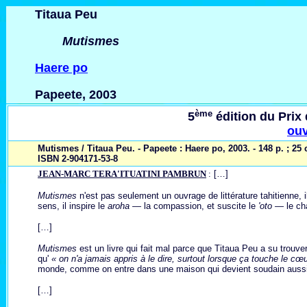
Titaua Peu
Mutismes
Haere po
Papeete, 2003
ème
5
édition du Prix 
ouv
Mutismes / Titaua Peu. - Papeete : Haere po, 2003. - 148 p. ; 25
ISBN 2-904171-53-8
JEAN-MARC TERA'ITUATINI PAMBRUN
:
[…]
Mutismes
n'est pas seulement un ouvrage de littérature tahitienne, i
sens, il inspire le
aroha —
la compassion, et suscite le
'oto —
le ch
[…]
Mutismes
est un livre qui fait mal parce que Titaua Peu a su trouver
qu'
« on n'a jamais appris à le dire, surtout lorsque ça touche le c
monde, comme on entre dans une maison qui devient soudain auss
[…]