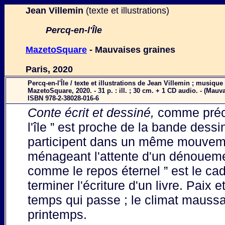
Jean Villemin
(texte et illustrations)
Percq-en-l'Île
MazetoSquare
- Mauvaises graines
Paris, 2020
Percq-en-l'Île / texte et illustrations de Jean Villemin ; musiqu
MazetoSquare, 2020. - 31 p. : ill. ; 30 cm. + 1 CD audio. - (Mauv
ISBN 978-2-38028-016-6
Conte écrit et dessiné,
comme préci
l'île ” est proche de la bande dessi
participent dans un même mouvemen
ménageant l'attente d'un dénouemen
comme le repos éternel ” est le cad
terminer l'écriture d'un livre. Paix
temps qui passe ; le climat mauss
printemps.