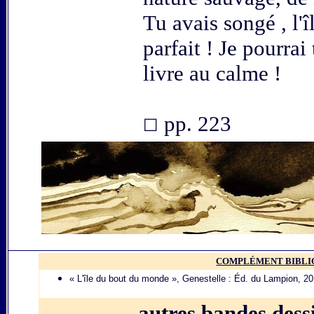
Tu avais songé , l'î
parfait ! Je pourrai
livre au calme !
pp. 223
☐
COMPLÉMENT BIBLI
« L'île du bout du monde », Genestelle : Éd. du Lampion, 2
autres bandes dessi