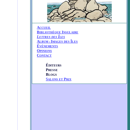
A
CCUEIL
B
I
IBLIOTHÈQUE
NSULAIRE
L
Î
ETTRES DES
LES
A
I
Î
LBUM :
MAGES DES
LES
É
VÉNEMENTS
O
PINIONS
C
ONTACT
É
DITEURS
P
RESSE
B
LOGS
S
P
ALONS ET
RIX