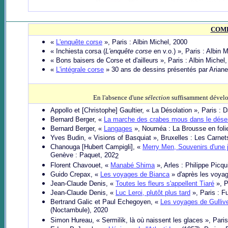
COM
«
L'enquête corse
», Paris : Albin Michel, 2000
« Inchiesta corsa (
L'enquête corse
en v.o.) », Paris : Albin 
« Bons baisers de Corse et d'ailleurs », Paris : Albin Michel
«
L'intégrale corse
» 30 ans de dessins présentés par Ariane
En l'absence d'une
sélection
suffisamment développ
Appollo et [Christophe] Gaultier, « La Désolation », Paris : 
Bernard Berger, «
La marche des crabes mous dans le dése
Bernard Berger, «
Langages
», Nouméa
: La Brousse en foli
Yves Budin, « Visions of Basquiat », Bruxelles : Les Carnet
C
hanouga [Hubert Campigli], «
Merry Men, Souvenirs d'une
Genève : Paquet, 202
2
Florent Chavouet, «
Manabé Shima
», Arles : Philippe Picqu
Guido Crepax, «
Les voyages de Bianca
» d'après les voyag
Jean-Claude Denis, «
Toutes les fleurs s'appellent Tiaré
», P
Jean-Claude Denis, «
Luc Leroi, plutôt plus tard
», Paris : F
Bertrand Galic et Paul Echegoyen, «
Les voyages de Gulliv
(Noctambule), 2020
Simon Hureau, « Sermilik, là où naissent les glaces », Pari