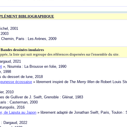
PLÉMENT BIBLIOGRAPHIQUE
Michel, 2001
, 2003
 Chemin, Paris : Les Arènes, 2009
Bandes dessinées insulaires
ée, la liste qui suit regroupe des références dispersées sur l'ensemble du site.
Dargaud, 2021
rt
», Nouméa : La Brousse en folie, 1990
e
, 1998
s du dessert de lune, 2018
 jeunesse écossaise
» librement inspiré de
The Merry Men
de Robert Louis St
ier, 2010
es de Gulliver de J. Swift, Grenoble : Glénat, 1983
aris : Casterman, 2000
uturopolis, 2016
er, de Laputa au Japon
» librement adapté de Jonathan Swift, Paris, Toulon : S
s : Dargaud, 2022