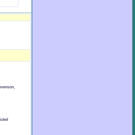
evenson,
oleil