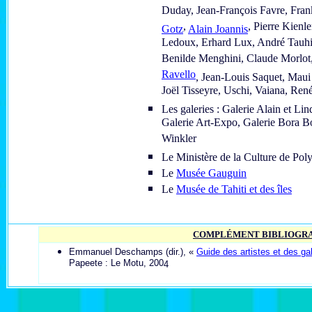
Duday, Jean-François Favre, Fran
,
, Pierre Kienl
Gotz
Alain Joannis
Ledoux, Erhard Lux, André Tauhir
Benilde Menghini, Claude Morlot
Ravello
, Jean-Louis Saquet, Maui
Joël Tisseyre, Uschi, Vaiana, Ren
Les galeries : Galerie Alain et Li
Galerie Art-Expo, Galerie Bora Bo
Winkler
Le Ministère de la Culture de Poly
Le
Musée Gauguin
Le
Musée de Tahiti et des îles
COMPLÉMENT BIBLIOGR
E
mmanuel Deschamps (dir.), «
Guide des artistes et des ga
Papeete : Le Motu, 200
4