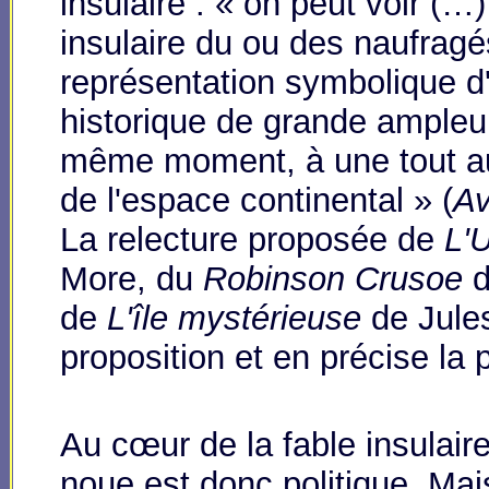
insulaire : « on peut voir (…
insulaire du ou des naufrag
représentation symbolique d
historique de grande ampleu
même moment, à une tout aut
de l'espace continental » (
Av
La relecture proposée de
L'
More, du
Robinson Crusoe
de
L'île mystérieuse
de Jule
proposition et en précise la 
Au cœur de la fable insulaire,
noue est donc politique. Mai